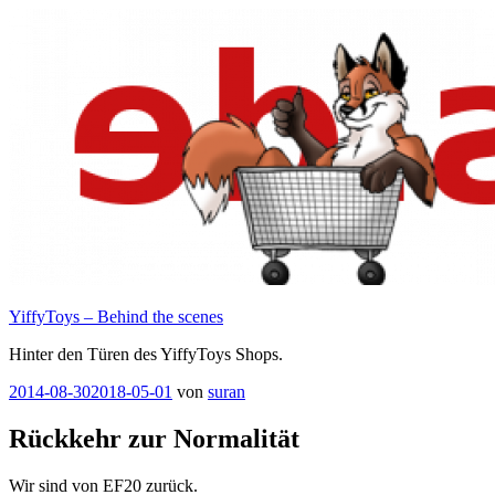
Zum
Inhalt
springen
YiffyToys – Behind the scenes
Hinter den Türen des YiffyToys Shops.
Veröffentlicht
2014-08-30
2018-05-01
von
suran
am
Rückkehr zur Normalität
Wir sind von EF20 zurück.