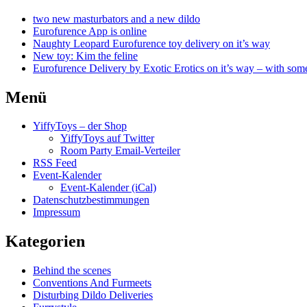
two new masturbators and a new dildo
Eurofurence App is online
Naughty Leopard Eurofurence toy delivery on it’s way
New toy: Kim the feline
Eurofurence Delivery by Exotic Erotics on it’s way – with some
Menü
YiffyToys – der Shop
YiffyToys auf Twitter
Room Party Email-Verteiler
RSS Feed
Event-Kalender
Event-Kalender (iCal)
Datenschutzbestimmungen
Impressum
Kategorien
Behind the scenes
Conventions And Furmeets
Disturbing Dildo Deliveries