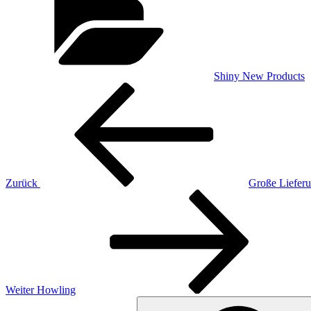
Shiny New Products
Beitragsnavigation
Vorheriger
Beitrag
Zurück
Große Lieferu
Nächster
Beitrag
Weiter
Howling
Suchen