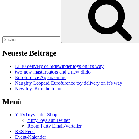
nach:
Neueste Beiträge
EF30 delivery of Sidewinder toys on it’s way
two new masturbators and a new dildo
Eurofurence App is online
Naughty Leopard Eurofurence toy delivery on it’s way
New toy: Kim the feline
Menü
YiffyToys – der Shop
YiffyToys auf Twitter
Room Party Email-Verteiler
RSS Feed
Event-Kalender