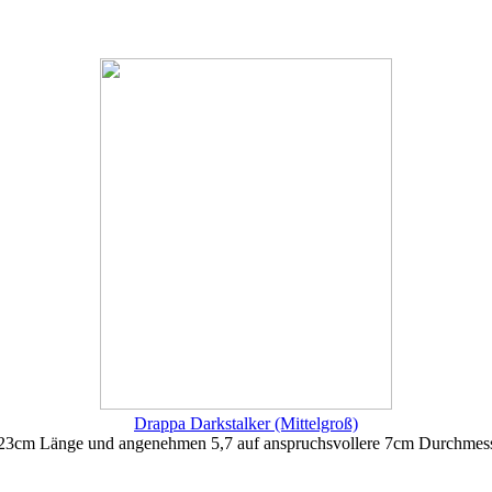
Drappa Darkstalker (Mittelgroß)
f 23cm Länge und angenehmen 5,7 auf anspruchsvollere 7cm Durchmess