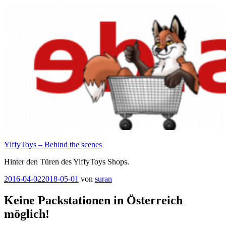
Zum
Inhalt
springen
YiffyToys – Behind the scenes
Hinter den Türen des YiffyToys Shops.
Veröffentlicht
2016-04-02
2018-05-01
von
suran
am
Keine Packstationen in Österreich
möglich!