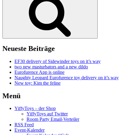
Neueste Beiträge
EF30 delivery of Sidewinder toys on it’s way
two new masturbators and a new dildo
Eurofurence App is online
Naughty Leopard Eurofurence toy delivery on it’s way
New toy: Kim the feline
Menü
YiffyToys – der Shop
YiffyToys auf Twitter
Room Party Email-Verteiler
RSS Feed
Event-Kalender