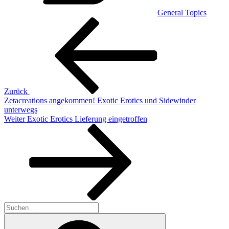
General Topics
Beitragsnavigation
Vorheriger
Beitrag
Zurück
Zetacreations angekommen! Exotic Erotics und Sidewinder
unterwegs
Nächster
Weiter
Exotic Erotics Lieferung eingetroffen
Beitrag
Suchen
nach:
Suchen