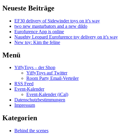
Neueste Beiträge
EF30 delivery of Sidewinder toys on it’s way
two new masturbators and a new dildo
Eurofurence App is online
Naughty Leopard Eurofurence toy delivery on it’s way
New toy: Kim the feline
Menü
YiffyToys – der Shop
YiffyToys auf Twitter
Room Party Email-Verteiler
RSS Feed
Event-Kalender
Event-Kalender (iCal)
Datenschutzbestimmungen
Impressum
Kategorien
Behind the scenes