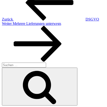
Zurück
DSGVO
Nächster
Weiter
Mehrere Lieferungen unterwegs
Beitrag
Suchen
nach:
Suchen