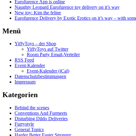
Eurofurence App is online
Naughty Leopard Eurofurence toy delivery on it’s way
New toy: Kim the feline
Eurofurence Delivery by Exotic Erotics on it’s way – with some
Menü
YiffyToys – der Shop
YiffyToys auf Twitter
Room Party Email-Verteiler
RSS Feed
Event-Kalender
Event-Kalender (iCal)
Datenschutzbestimmungen
Impressum
Kategorien
Behind the scenes
Conventions And Furmeets
Disturbing Dildo Deliveries
Furrystyle
General Topics
Harder Better Faster Stronger