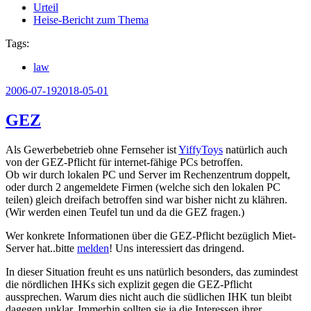
Urteil
Heise-Bericht zum Thema
Tags:
law
Veröffentlicht
2006-07-19
2018-05-01
am
GEZ
Als Gewerbebetrieb ohne Fernseher ist
YiffyToys
natürlich auch
von der GEZ-Pflicht für internet-fähige PCs betroffen.
Ob wir durch lokalen PC und Server im Rechenzentrum doppelt,
oder durch 2 angemeldete Firmen (welche sich den lokalen PC
teilen) gleich dreifach betroffen sind war bisher nicht zu klähren.
(Wir werden einen Teufel tun und da die GEZ fragen.)
Wer konkrete Informationen über die GEZ-Pflicht bezüglich Miet-
Server hat..bitte
melden
! Uns interessiert das dringend.
In dieser Situation freuht es uns natürlich besonders, das zumindest
die nördlichen IHKs sich explizit gegen die GEZ-Pflicht
aussprechen. Warum dies nicht auch die südlichen IHK tun bleibt
dagegen unklar. Immerhin sollten sie ja die Interessen ihrer