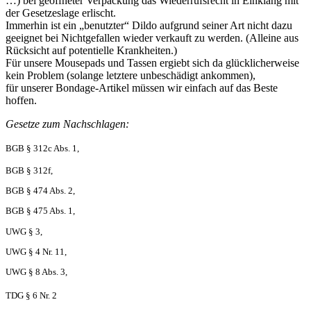
…) bei geöffneter Verpackung das Wiederrufsrecht in Einklang mit
der Gesetzeslage erlischt.
Immerhin ist ein „benutzter“ Dildo aufgrund seiner Art nicht dazu
geeignet bei Nichtgefallen wieder verkauft zu werden. (Alleine aus
Rücksicht auf potentielle Krankheiten.)
Für unsere Mousepads und Tassen ergiebt sich da glücklicherweise
kein Problem (solange letztere unbeschädigt ankommen),
für unserer Bondage-Artikel müssen wir einfach auf das Beste
hoffen.
Gesetze zum Nachschlagen:
BGB § 312c Abs. 1,
BGB § 312f,
BGB § 474 Abs. 2,
BGB § 475 Abs. 1,
UWG § 3,
UWG § 4 Nr. 11,
UWG § 8 Abs. 3,
TDG § 6 Nr. 2