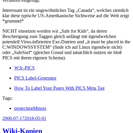
verfahren eingefügt.
Interessant ist ein ungewöhnliches Tag „Canada“, welches ziemlich
klar diese
typische
US-Amerikanische Sichtweise auf die Welt zeigt
*grummel*
NICHT einsetzen werden wir „Safe for Kids“, da deren
Beschreigung zum Taggen gleich anfängt mit irgendwelchen
potentiell Virus-infizierten Exe-Dateien und „it must be placed in the
C:WINDOWSSYSTEM“ (finde ich auf Linux irgendwie nicht)
oder „SafeSurf“ (gleicher Grund und tatsächlich nutzen sie bloß
PICS mit ihrem eigenen Schema).
W3c-PICS
PICS Label-Generator
How To Label Your Pages With PICS Meta Tag
Tags:
protectingMinors
Veröffentlicht
2006-07-17
2018-05-01
am
Wiki-Kopien