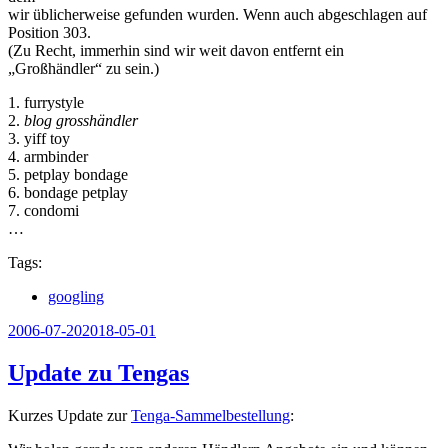
wir üblicherweise gefunden wurden. Wenn auch abgeschlagen auf
Position 303.
(Zu Recht, immerhin sind wir weit davon entfernt ein
„Großhändler“ zu sein.)
1. furrystyle
2.
blog grosshändler
3. yiff toy
4. armbinder
5. petplay bondage
6. bondage petplay
7. condomi
…
Tags:
googling
Veröffentlicht
2006-07-20
2018-05-01
am
Update zu Tengas
Kurzes Update zur
Tenga-Sammelbestellung
: