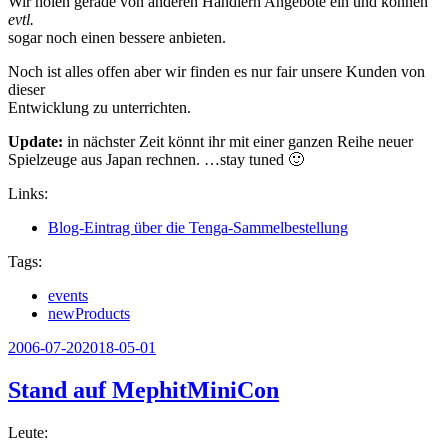
Wir holen gerade von anderen Händlern Angebote ein und können
evtl.
sogar noch einen bessere anbieten.
Noch ist alles offen aber wir finden es nur fair unsere Kunden von
dieser
Entwicklung zu unterrichten.
Update:
in nächster Zeit könnt ihr mit einer ganzen Reihe neuer
Spielzeuge aus Japan rechnen. …stay tuned 🙂
Links:
Blog-Eintrag über die Tenga-Sammelbestellung
Tags:
events
newProducts
Veröffentlicht
2006-07-20
2018-05-01
am
Stand auf MephitMiniCon
Leute: