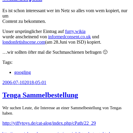
Es ist schon interessant wer im Netz so alles vom wem kopiert, nur
um
Content zu bekommen.
Unser ursprünglicher Eintrag auf
furry.wikia
wurde anscheinend von
informedconsent.co.uk
und
londonfetishscene.com
(am 28.Juni von ISD) kopiert.
…wir sollten öfter mal die Suchmaschienen befragen 🙂
Tags:
googling
Veröffentlicht
2006-07-10
2018-05-01
am
Tenga Sammelbestellung
Wir suchen Leute, die Interesse an einer Sammelbestellung von Tengas
haben.
http://yiffytoys.de/cat-alog/index.php/cPath/22_29