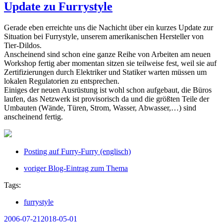
Update zu Furrystyle
Gerade eben erreichte uns die Nachicht über ein kurzes Update zur
Situation bei Furrystyle
, unserem amerikanischen Hersteller von
Tier-Dildos.
Anscheinend sind schon eine ganze Reihe von Arbeiten am neuen
Workshop fertig aber momentan sitzen sie teilweise fest, weil sie auf
Zertifizierungen durch Elektriker und Statiker warten müssen um
lokalen Regulatorien zu entsprechen.
Einiges der neuen Ausrüstung ist wohl schon aufgebaut, die Büros
laufen, das Netzwerk ist provisorisch da und die größten Teile der
Umbauten (Wände, Türen, Strom, Wasser, Abwasser,…) sind
anscheinend fertig.
Posting auf Furry-Furry (englisch)
voriger Blog-Eintrag zum Thema
Tags:
furrystyle
Veröffentlicht
2006-07-21
2018-05-01