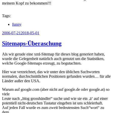
meinem Kopf zu bekommen!!!
Tags:
funny
Veröffentlicht
2006-07-21
2018-05-01
am
Sitemaps-Überaschung
Als wir gerade eine xml-Sitemap für dieses blog generiert haben,
wurde die Gelegenheit natürlich auch genutzt um die Statistiken,
welche Google-Sitemaps erzeugt, zu begutachten.
Hier war verzeichnet, das wir unter den üblichen Suchworten
normalen, durchschnittlichen Positionen gefunden wurden… für alle
Länder außer den USA.
Warum auf google.com (aber nicht auf google.de oder google.at) so
viele
Leute nach „blog grosshändler“ suche und wie sie ein ‚ä‘ auf einer
potentiell nicht-deutschen Tastatur eingeben ist uns schleierhaft.
Auf jeden Fall wurde es zum zweit bedeutensten Such“wort“ zu
dem