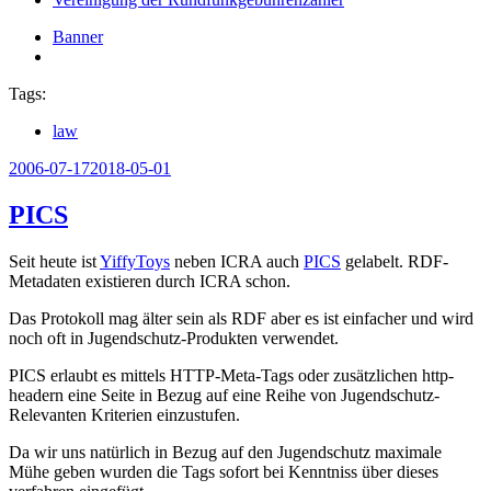
Banner
Tags:
law
Veröffentlicht
2006-07-17
2018-05-01
am
PICS
Seit heute ist
YiffyToys
neben ICRA auch
PICS
gelabelt. RDF-
Metadaten existieren durch ICRA schon.
Das Protokoll mag älter sein als RDF aber es ist einfacher und wird
noch oft in Jugendschutz-Produkten verwendet.
PICS erlaubt es mittels HTTP-Meta-Tags oder zusätzlichen http-
headern eine Seite in Bezug auf eine Reihe von Jugendschutz-
Relevanten Kriterien einzustufen.
Da wir uns natürlich in Bezug auf den Jugendschutz maximale
Mühe geben wurden die Tags sofort bei Kenntniss über dieses