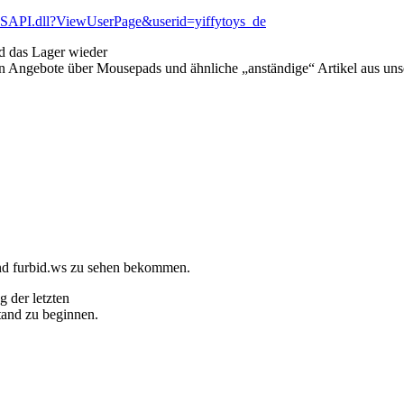
yISAPI.dll?ViewUserPage&userid=yiffytoys_de
nd das Lager wieder
ten Angebote über Mousepads und ähnliche „anständige“ Artikel aus uns
und furbid.ws zu sehen bekommen.
g der letzten
tand zu beginnen.