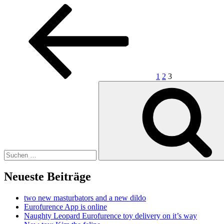
Seitennummerierung
Vorherige
Seite
Seite
Seite
Seite
der
Beiträge
1
2
3
Suchen
nach:
Neueste Beiträge
two new masturbators and a new dildo
Eurofurence App is online
Naughty Leopard Eurofurence toy delivery on it’s way