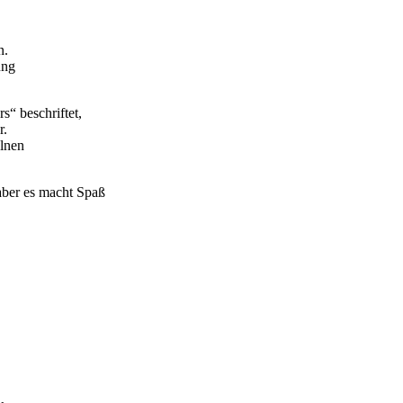
n.
ung
“ beschriftet,
r.
elnen
aber es macht Spaß