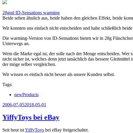
28gml ID-Sensations warming
Beide sehen ähnlich aus, beide haben den gleichen Effekt, beide k
Wir konnten uns einfach nicht entscheiden und habe schließlich bei
Die warming-Version von ID-Sensations bieten wir in 28g Fläschchen
Unterwegs an.
Wem die Marke egal ist, der solle nach der Menge entscheiden. Wer si
nicht sicher ist, welches denn jetzt tatsächlich das bessere Gleitmittel 
der möge selber vergleichen.
Wir wissen es einfach nicht besser als unsere Kunden selbst.
Tags:
newProducts
Veröffentlicht
2006-07-05
2018-05-01
am
YiffyToys bei eBay
Seit heut ist
YiffyToys
bei eBay freigeschaltet.