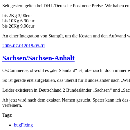
Seit gestern gelten bei DHL/Deutsche Post neue Preise. Wir haben en
bis 2Kg 3,90eur
bis 10Kg 6.90eur
bis 20Kg 9.90eur
An einer Integration von StampIt, um die Kosten und den Aufwand wei
Veröffentlicht
2006-07-01
2018-05-01
am
Sachsen/Sachsen-Anhalt
OsCommerce, obwohl es „der Standard“ ist, überrascht doch immer 
So ist gerade erst aufgefallen, das überall für Bundesländer nach 
Leider existieren in Deutschland 2 Bundesländer „Sachsen“ und „Sa
Ab jetzt wird nach dem exakten Namen gesucht. Später kann ich das
verfeinern.
Tags:
bugFixing