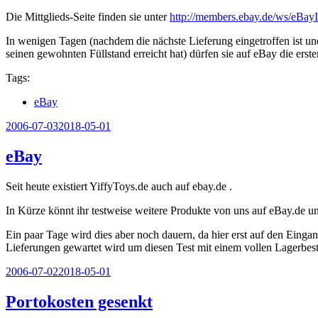
Die Mittglieds-Seite finden sie unter
http://members.ebay.de/ws/eBa
In wenigen Tagen (nachdem die nächste Lieferung eingetroffen ist u
seinen gewohnten Füllstand erreicht hat) dürfen sie auf eBay die ers
Tags:
eBay
Veröffentlicht
2006-07-03
2018-05-01
am
eBay
Seit heute existiert YiffyToys.de auch auf ebay.de .
In Kürze könnt ihr testweise weitere Produkte von uns auf eBay.de 
Ein paar Tage wird dies aber noch dauern, da hier erst auf den Eingan
Lieferungen gewartet wird um diesen Test mit einem vollen Lagerbes
Veröffentlicht
2006-07-02
2018-05-01
am
Portokosten gesenkt