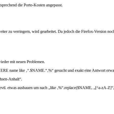
tsprechend die Porto-Kosten angepasst.
ter zu verringern, wird gearbeitet. Da jedoch die Firefox-Version noch
wieder mit neuen Problemen.
„WHERE name like ‚“.$NAME.“‚%“ gesucht und exakt eine Antwort erwar
chsen-Anhalt“.
 evtl. etwas ausbauen um nach „like ‚%“.replace($NAME, „[^a-zA-Z]“,