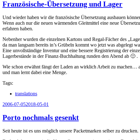
Französische-Übersetzung und Lager
Und wieder haben wir die französische Übersetzung ausbauen könne
Wenn auch nur die neuen wärmenden Gleitmittel eine neue Übersetz
erfahren haben.
Nebenher wurden die einzelnen Kartons und Regal-Fächer des „Lagers
da man langsam bereits in’s Grübeln kommt wo jetzt was abgelegt wa
Eine unvollständige Inventur und eine bessere Registrierung der einz
Lagerbestände in der Finanz-Buchhaltung runden den Abend ab 🙂 .
Wie schon erwähnt fängt der Laden an wirklich Arbeit zu machen… 
und man lernt dabei eine Menge.
Tags:
translations
Veröffentlicht
2006-07-05
2018-05-01
am
Porto nochmals gesenkt
Seit heute ist es uns möglich unsere Packetmarken selber zu drucken.