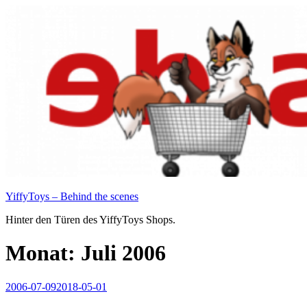
Zum
Inhalt
springen
YiffyToys – Behind the scenes
Hinter den Türen des YiffyToys Shops.
Monat:
Juli 2006
Veröffentlicht
2006-07-09
2018-05-01
am