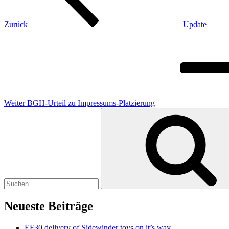
Zurück
Update
Nächster
Beitrag
Weiter
BGH-Urteil zu Impressums-Platzierung
Suchen
nach:
Neueste Beiträge
EF30 delivery of Sidewinder toys on it’s way