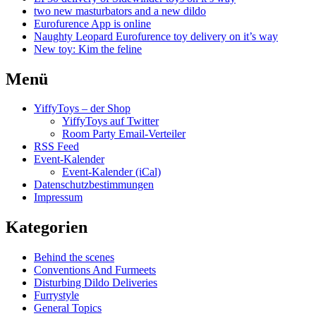
two new masturbators and a new dildo
Eurofurence App is online
Naughty Leopard Eurofurence toy delivery on it’s way
New toy: Kim the feline
Menü
YiffyToys – der Shop
YiffyToys auf Twitter
Room Party Email-Verteiler
RSS Feed
Event-Kalender
Event-Kalender (iCal)
Datenschutzbestimmungen
Impressum
Kategorien
Behind the scenes
Conventions And Furmeets
Disturbing Dildo Deliveries
Furrystyle
General Topics