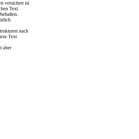
versichert ist
chen Text
behalten.
ürlich
strukturen nach
urze Text
n aber