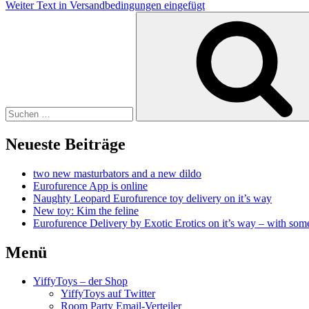
Weiter
Text in Versandbedingungen eingefügt
Suchen
nach:
Neueste Beiträge
two new masturbators and a new dildo
Eurofurence App is online
Naughty Leopard Eurofurence toy delivery on it’s way
New toy: Kim the feline
Eurofurence Delivery by Exotic Erotics on it’s way – with some
Menü
YiffyToys – der Shop
YiffyToys auf Twitter
Room Party Email-Verteiler