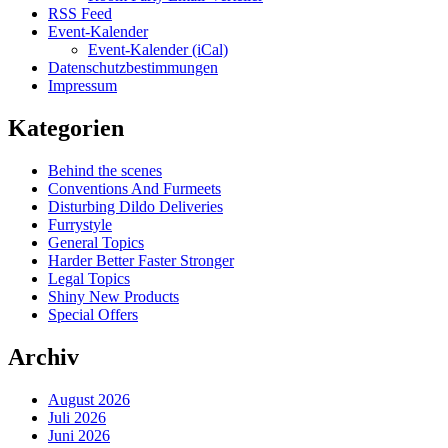
RSS Feed
Event-Kalender
Event-Kalender (iCal)
Datenschutzbestimmungen
Impressum
Kategorien
Behind the scenes
Conventions And Furmeets
Disturbing Dildo Deliveries
Furrystyle
General Topics
Harder Better Faster Stronger
Legal Topics
Shiny New Products
Special Offers
Archiv
August 2026
Juli 2026
Juni 2026