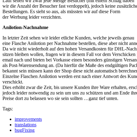
Lauf sehen wir zwar jede Menge Besucher (mit einem Schlag haben
wir die Anzahl der Besucher fast verdoppelt), jedoch keine zusätzlich
Bestellungen. Es sieht so aus, als müssten wir auf diese Form
der Werbung leider verzichten.
Anilotion-Nachnahme
In letzter Zeit sehen wir leider etliche Kunden, welche jeweils genau
eine Flasche Anilotion per Nachnahme bestellen, diese aber nicht an
Da wir nicht wiederholt auf den hohen Versandkosten für DHL-Na
sitzen bleiben wollen, fragen wir in diesem Fall vor dem Verschicken 
email nach und bieten bei Vorkasse einen besonders günstigen Versa
als Post-Warensendung an. (Da hierfür die Maße des endgültigen Pac
bekannt sein müssen kann der Shop diese nicht automatisch berechne
Einzelne Flaschen Anilotion werden erst nach einer Antwort des Kun
verschickt.
Dies erhöht zwar die Zeit, bis unsere Kunden ihre Ware erhalten, ersc
jedoch leider notwendig zu sein um uns zu schützen und am Ende ihr
Preise dort zu belassen wo sie sein sollten …ganz tief unten.
Tags:
improvements
translations
bugFixing