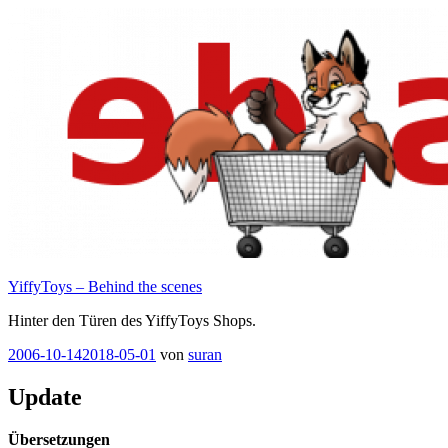
Zum
Inhalt
springen
YiffyToys – Behind the scenes
Hinter den Türen des YiffyToys Shops.
Veröffentlicht
2006-10-14
2018-05-01
von
suran
am
Update
Übersetzungen