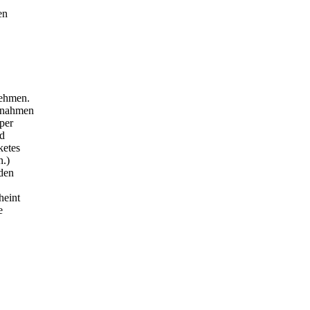
en
nehmen.
chnahmen
per
nd
ketes
n.)
den
heint
e