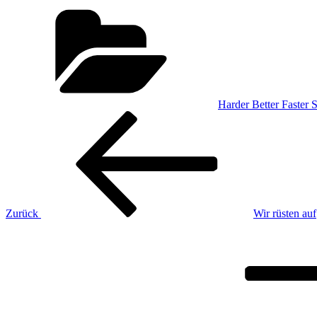
Kategorien
Harder Better Faster 
Beitragsnavigation
Vorheriger
Beitrag
Zurück
Wir rüsten auf
Nächster
Beitrag