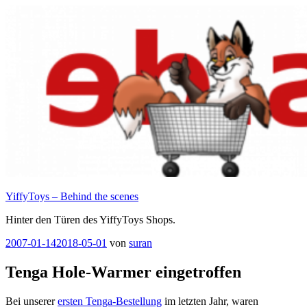
Zum
Inhalt
springen
YiffyToys – Behind the scenes
Hinter den Türen des YiffyToys Shops.
Veröffentlicht
2007-01-14
2018-05-01
von
suran
am
Tenga Hole-Warmer eingetroffen
Bei unserer
ersten Tenga-Bestellung
im letzten Jahr, waren