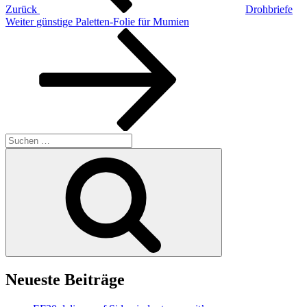
Zurück
Drohbriefe
Nächster
Weiter
günstige Paletten-Folie für Mumien
Beitrag
Suchen
nach:
Suchen
Neueste Beiträge