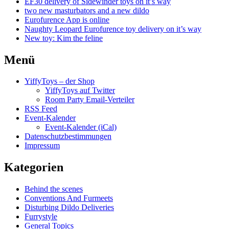
EF30 delivery of Sidewinder toys on it’s way
two new masturbators and a new dildo
Eurofurence App is online
Naughty Leopard Eurofurence toy delivery on it’s way
New toy: Kim the feline
Menü
YiffyToys – der Shop
YiffyToys auf Twitter
Room Party Email-Verteiler
RSS Feed
Event-Kalender
Event-Kalender (iCal)
Datenschutzbestimmungen
Impressum
Kategorien
Behind the scenes
Conventions And Furmeets
Disturbing Dildo Deliveries
Furrystyle
General Topics