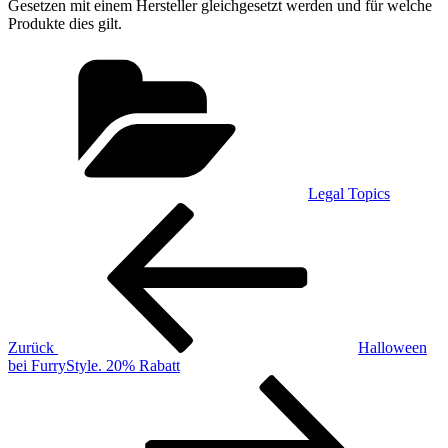
Gesetzen mit einem Hersteller gleichgesetzt werden und für welche
Produkte dies gilt.
Kategorien
Legal Topics
Beitragsnavigation
Vorheriger
Beitrag
Zurück
Halloween
bei FurryStyle. 20% Rabatt
Nächster
Beitrag