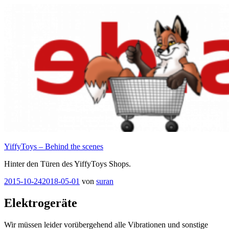
Zum
Inhalt
springen
YiffyToys – Behind the scenes
Hinter den Türen des YiffyToys Shops.
Veröffentlicht
2015-10-24
2018-05-01
von
suran
am
Elektrogeräte
Wir müssen leider vorübergehend alle Vibrationen und sonstige