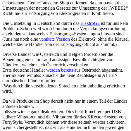
elektrischen „Geräte“ aus dem Shop entfernen, da europaweit die
Umsetzungen der nationalen Gesetze zur Umsetzung der „WEEE2“
Richtlinie zur Entsorgung von Elektrogeräten in Kraft treten.
Die Umsetzung in Deutschland durch das
ElektroG2
ist für uns kein
Problem. Schon weil wir schon durch die Verpackungsverordnung
an ein deutschlandweites Entsorgungs-System angeschlossen sind.
(Juris hat noch eine
veraltete Version
des ElektroG, ohne die Klausel
welche kleine Händler von der Entsorgungspflicht ausnimmt.)
Diverse Länder wie Österreich und Belgien fordern aber die
Benennung eines im Land ansässigen Bevollmächtigten von
Händlern, welche nach Österreich verschicken.
Erste deutsche Händler
werden bereits
aus Österreich abgemahnt.
Hier müssen wir also zunächst die neue Rechtslage in ALLEN
europäischen Ländern prüfen.
(Was durch die verschiedenen Sprachen nicht unbedingt erleichtert
wird.)
Da wir Produkte im Shop derzeit nicht nur in einem Teil der Länder
anbieten können,
müssen wir sie ganz deaktivieren. Dies betrifft mehrere per USB
ladbare Vibratoren und die Vibratoren für das XRector System von
FurryStyle. Vermutlich können wir diese zeitnah wieder aktivieren,
wenn sichergestellt ist, daß wir als Händler nicht in den jeweiligen