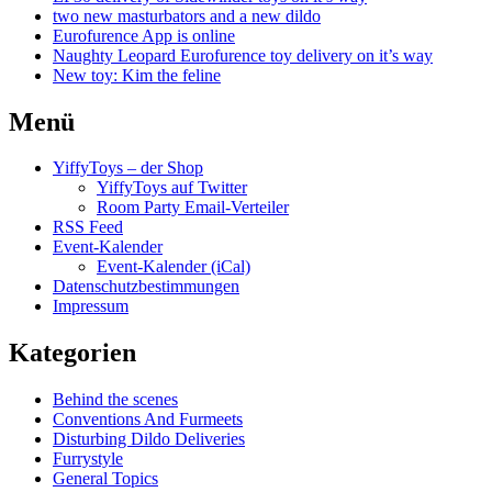
two new masturbators and a new dildo
Eurofurence App is online
Naughty Leopard Eurofurence toy delivery on it’s way
New toy: Kim the feline
Menü
YiffyToys – der Shop
YiffyToys auf Twitter
Room Party Email-Verteiler
RSS Feed
Event-Kalender
Event-Kalender (iCal)
Datenschutzbestimmungen
Impressum
Kategorien
Behind the scenes
Conventions And Furmeets
Disturbing Dildo Deliveries
Furrystyle
General Topics