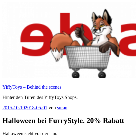
Zum
Inhalt
springen
YiffyToys – Behind the scenes
Hinter den Türen des YiffyToys Shops.
Veröffentlicht
2015-10-19
2018-05-01
von
suran
am
Halloween bei FurryStyle. 20% Rabatt
Halloween steht vor der Tür.