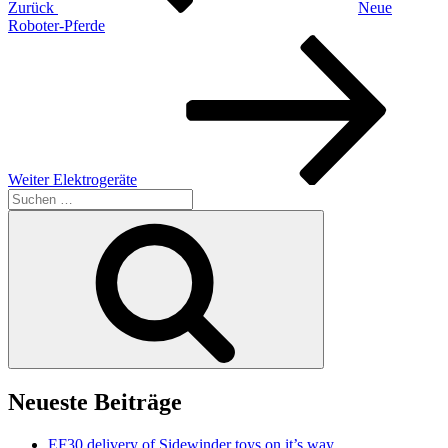
Zurück
Neue
Roboter-Pferde
Nächster
Beitrag
Weiter
Elektrogeräte
Suchen
nach:
Suchen
Neueste Beiträge
EF30 delivery of Sidewinder toys on it’s way