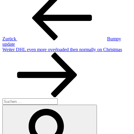
Beitrag
Zurück
Bumpy
update
Nächster
Weiter
DHL even more overloaded then normally on Christmas
Beitrag
Suchen
nach:
Suchen