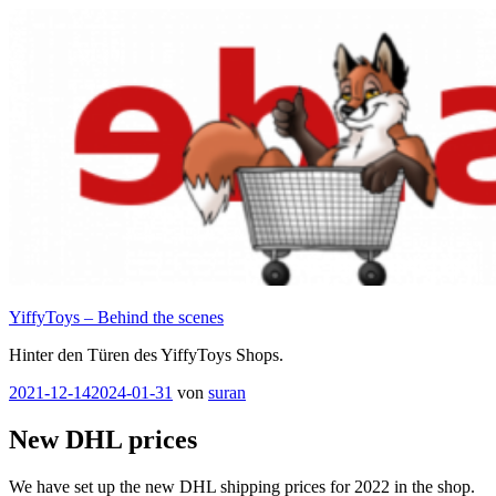
Zum
Inhalt
springen
YiffyToys – Behind the scenes
Hinter den Türen des YiffyToys Shops.
Veröffentlicht
2021-12-14
2024-01-31
von
suran
am
New DHL prices
We have set up the new DHL shipping prices for 2022 in the shop.