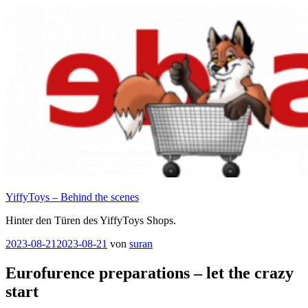
Zum
Inhalt
springen
YiffyToys – Behind the scenes
Hinter den Türen des YiffyToys Shops.
Veröffentlicht
2023-08-21
2023-08-21
von
suran
am
Eurofurence preparations – let the crazy
start