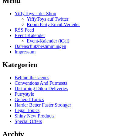
Menü
YiffyToys – der Shop
YiffyToys auf Twitter
Room Party Email-Verteiler
RSS Feed
Event-Kalender
Event-Kalender (iCal)
Datenschutzbestimmungen
Impressum
Kategorien
Behind the scenes
Conventions And Furmeets
Disturbing Dildo Deliveries
Furrystyle
General Topics
Harder Better Faster Stronger
Legal Topics
Shiny New Products
Special Offers
Archiv