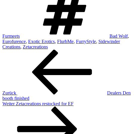
Furmeets
Bad Wolf
,
Eurofurence
,
Exotic Erotics
,
FlurbMe
,
FurryStyle
,
Sidewinder
Creations
,
Zetacreations
Beitragsnavigation
Vorheriger
Beitrag
Zurück
Dealers Den
booth finished
Nächster
Weiter
Zetacreations restocked for EF
Beitrag