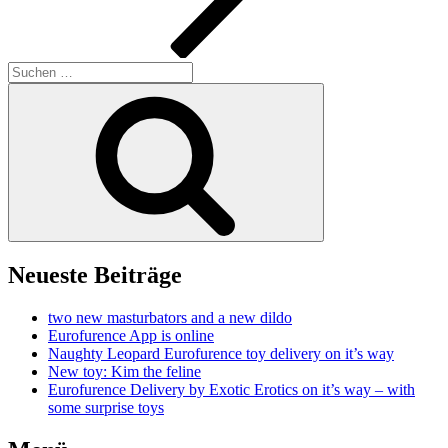
Suchen
nach:
Suchen
Neueste Beiträge
two new masturbators and a new dildo
Eurofurence App is online
Naughty Leopard Eurofurence toy delivery on it’s way
New toy: Kim the feline
Eurofurence Delivery by Exotic Erotics on it’s way – with
some surprise toys